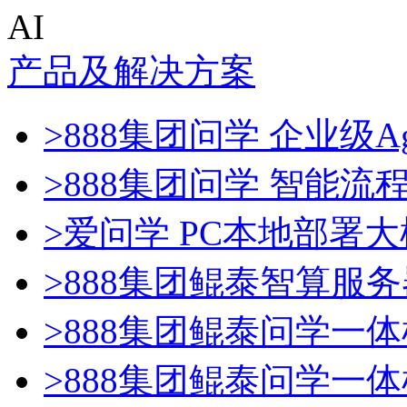
AI
产品及解决方案
>888集团问学 企业级Ag
>888集团问学 智能流
>爱问学 PC本地部署
>888集团鲲泰智算服务
>888集团鲲泰问学一体
>888集团鲲泰问学一体机