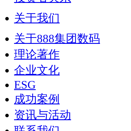
关于我们
关于888集团数码
理论著作
企业文化
ESG
成功案例
资讯与活动
联系我们