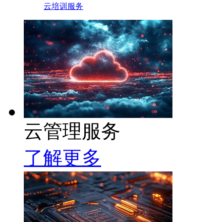
云培训服务
云管理服务
了解更多