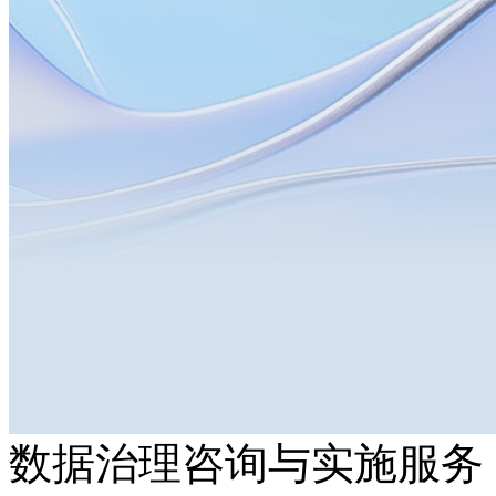
数据治理咨询与实施服务