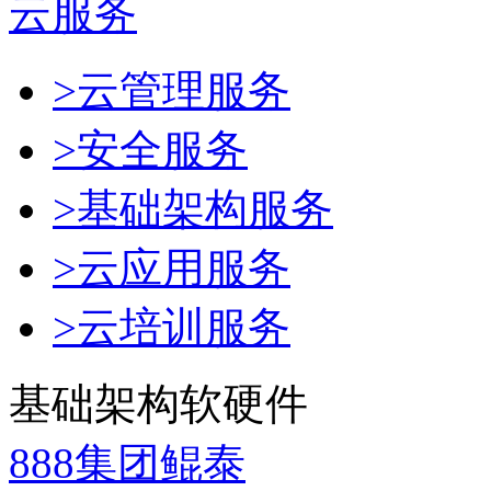
云服务
>云管理服务
>安全服务
>基础架构服务
>云应用服务
>云培训服务
基础架构软硬件
888集团鲲泰