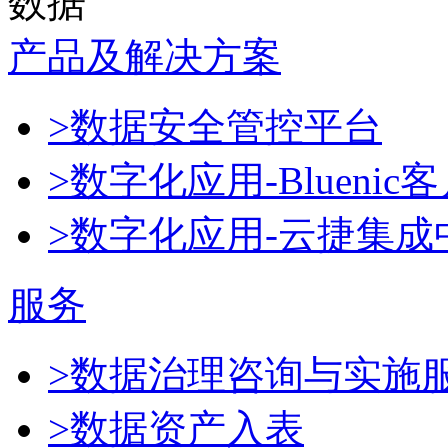
数据
产品及解决方案
>数据安全管控平台
>数字化应用-Blueni
>数字化应用-云捷集成
服务
>数据治理咨询与实施
>数据资产入表