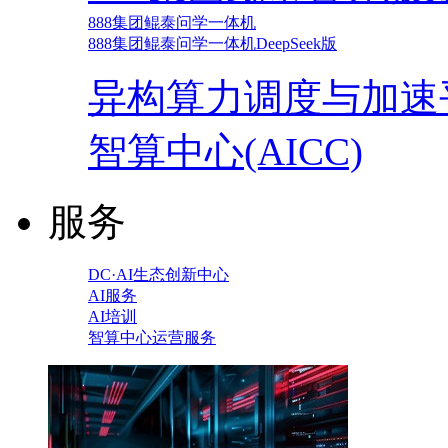
888集团鲲泰问学一体机
888集团鲲泰问学一体机DeepSeek版
异构算力调度与加速
智算中心(AICC)
服务
DC·AI生态创新中心
AI服务
AI培训
智算中心运营服务