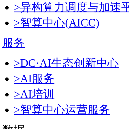
>异构算力调度与加速
>智算中心(AICC)
服务
>DC·AI生态创新中心
>AI服务
>AI培训
>智算中心运营服务